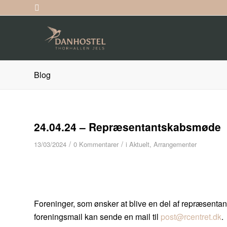
Blog
24.04.24 – Repræsentantskabsmøde
/
/
13/03/2024
0 Kommentarer
i
Aktuelt
,
Arrangementer
Foreninger, som ønsker at blive en del af repræsentant
foreningsmail kan sende en mail til
post@rcentret.dk
.