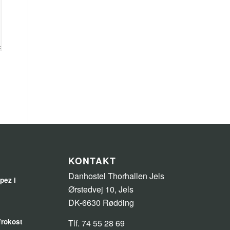
KONTAKT
Danhostel Thorhallen Jels
pez i
Ørstedvej 10, Jels
DK-6630 Rødding
efrokost
Tlf. 74 55 28 69