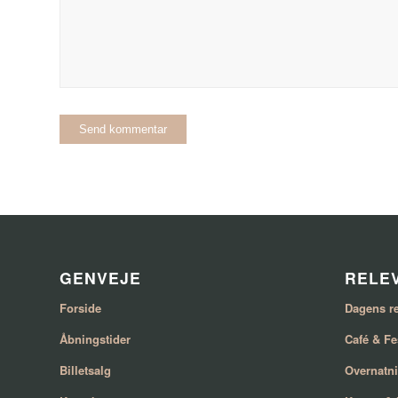
GENVEJE
RELEV
Forside
Dagens re
Åbningstider
Café & Fe
Billetsalg
Overnatn