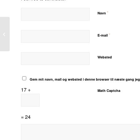
*
Navn
11.03.24 – Ny
centerleder i Jels-
*
E-mail
Rødding Centrene
Websted
Gem mit navn, mail og websted i denne browser til næste gang je
17 +
Math Captcha
= 24