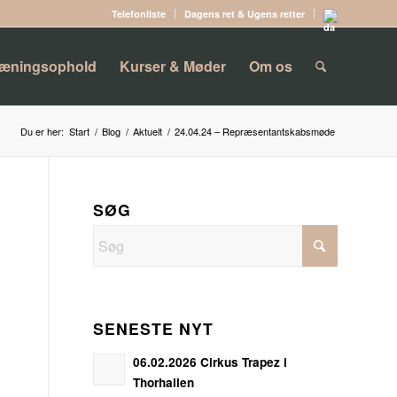
Telefonliste
Dagens ret & Ugens retter
ræningsophold
Kurser & Møder
Om os
Du er her:
Start
/
Blog
/
Aktuelt
/
24.04.24 – Repræsentantskabsmøde
SØG
SENESTE NYT
06.02.2026 Cirkus Trapez i
Thorhallen