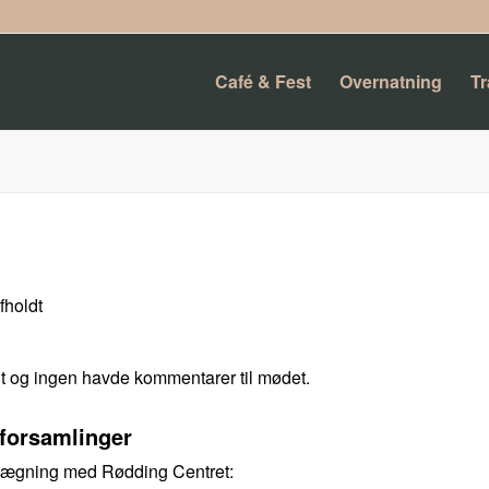
Café & Fest
Overnatning
T
fholdt
dt og ingen havde kommentarer til mødet.
lforsamlinger
lægning med Rødding Centret: