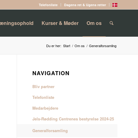
Telefonliste
Dagens ret & Ugens retter
ræningsophold
Kurser & Møder
Om os
Du er her:
Start
/
Om os
/
Generalforsamling
NAVIGATION
Bliv partner
Telefonliste
Medarbejdere
Jels-Rødding Centrenes bestyrelse 2024-25
Generalforsamling