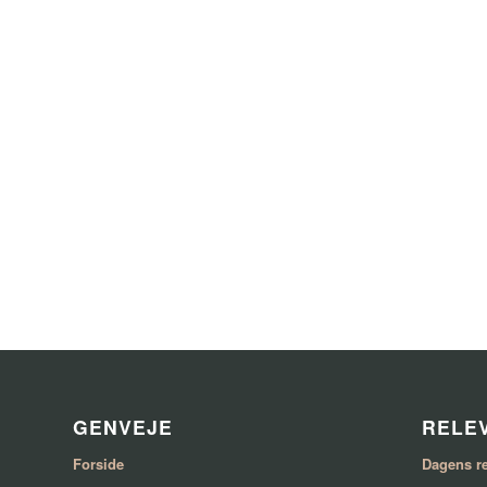
GENVEJE
RELEV
Forside
Dagens re