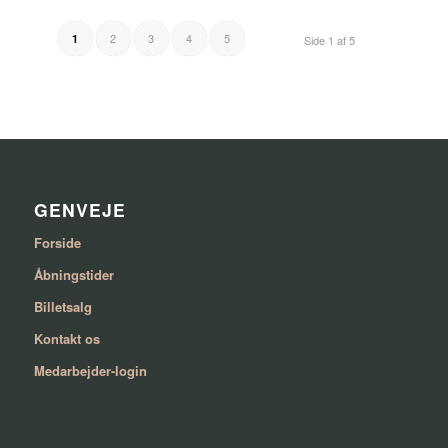
2
3
4
5
1
Side 1 af 5
GENVEJE
Forside
Åbningstider
Billetsalg
Kontakt os
Medarbejder-login