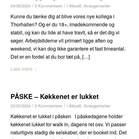
/
/
04/06/2024
0 Kommentarer
i
Aktuelt
,
Arrangementer
Kunne du tænke dig at blive vores nye kollega i
Thorhallen? Og er du 18+, imødekommende og
stabil, og kan du lide at have travlt, så er det dig vi
søger. Arbejdstiderne vil primært ligge aften og
weekend, vi kan dog ikke garantere et fast timeantal.
Det er en fordel at du bor tæt på, […]
Læs mere
PÅSKE – Køkkenet er lukket
/
/
22/03/2024
0 Kommentarer
i
Aktuelt
,
Arrangementer
Køkkenet er lukket i påsken I påskedagene holder
køkkenet lukket for walk in, dagens ret osv. Vi passer
naturligvis stadig de selskaber, der er booket ind. Det