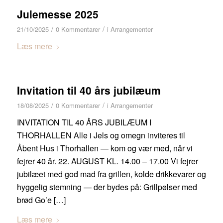
Julemesse 2025
/
/
21/10/2025
0 Kommentarer
i
Arrangementer
Læs mere
Invitation til 40 års jubilæum
/
/
18/08/2025
0 Kommentarer
i
Arrangementer
INVITATION TIL 40 ÅRS JUBILÆUM I
THORHALLEN Alle i Jels og omegn inviteres til
Åbent Hus i Thorhallen — kom og vær med, når vi
fejrer 40 år. 22. AUGUST KL. 14.00 – 17.00 Vi fejrer
jubilæet med god mad fra grillen, kolde drikkevarer og
hyggelig stemning — der bydes på: Grillpølser med
brød Go’e […]
Læs mere