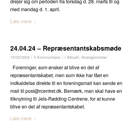
drejer sig om perioden fra torsdag d. 28. marts til og
med mandag d. 1. april.
Læs mere
24.04.24 – Repræsentantskabsmøde
/
/
13/03/2024
0 Kommentarer
i
Aktuelt
,
Arrangementer
Foreninger, som ønsker at blive en del af
repræsentantskabet, men som ikke har fået en
indkaldelse direkte til en foreningsmail kan sende en
mail til post@rcentret.dk. Bemærk, man skal have en
tilknytning til Jels-Rødding Centrene, for at kunne
blive en del af repræsentantskabet.
Læs mere