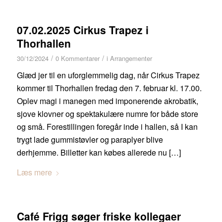
07.02.2025 Cirkus Trapez i
Thorhallen
/
/
30/12/2024
0 Kommentarer
i
Arrangementer
Glæd jer til en uforglemmelig dag, når Cirkus Trapez
kommer til Thorhallen fredag den 7. februar kl. 17.00.
Oplev magi i manegen med imponerende akrobatik,
sjove klovner og spektakulære numre for både store
og små. Forestillingen foregår inde i hallen, så I kan
trygt lade gummistøvler og paraplyer blive
derhjemme. Billetter kan købes allerede nu […]
Læs mere
Café Frigg søger friske kollegaer