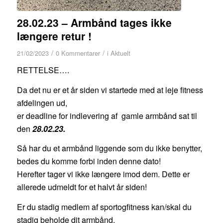
28.02.23 – Armbånd tages ikke
længere retur !
/
/
21/02/2023
0 Kommentarer
i
Aktuelt
RETTELSE….
Da det nu er et år siden vi startede med at leje fitness
afdelingen ud,
er deadline for indlevering af gamle armbånd sat til
den
28.02.23.
Så har du et armbånd liggende som du ikke benytter,
bedes du komme forbi inden denne dato!
Herefter tager vi ikke længere imod dem. Dette er
allerede udmeldt for et halvt år siden!
Er du stadig medlem af sportogfitness kan/skal du
stadig beholde dit armbånd,