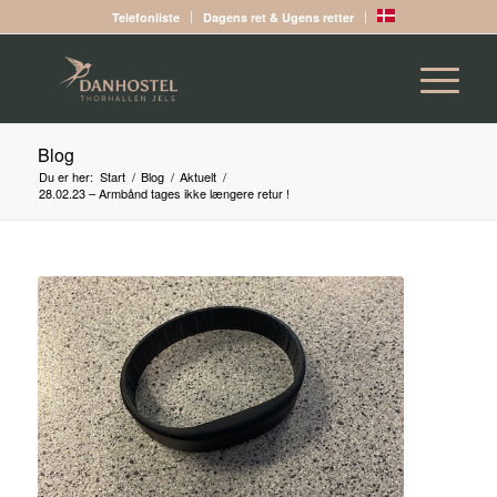
Telefonliste
Dagens ret & Ugens retter
Blog
Du er her:
Start
/
Blog
/
Aktuelt
/
28.02.23 – Armbånd tages ikke længere retur !