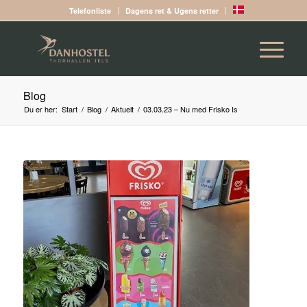
Telefonliste
Dagens ret & Ugens retter
Blog
Du er her:
Start
/
Blog
/
Aktuelt
/
03.03.23 – Nu med Frisko Is