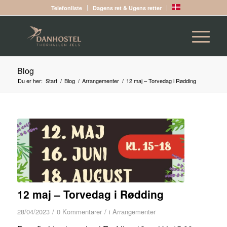
Telefonliste
Dagens ret & Ugens retter
Blog
Du er her:
Start
/
Blog
/
Arrangementer
/
12 maj – Torvedag i Rødding
12 maj – Torvedag i Rødding
/
/
28/04/2023
0 Kommentarer
i
Arrangementer