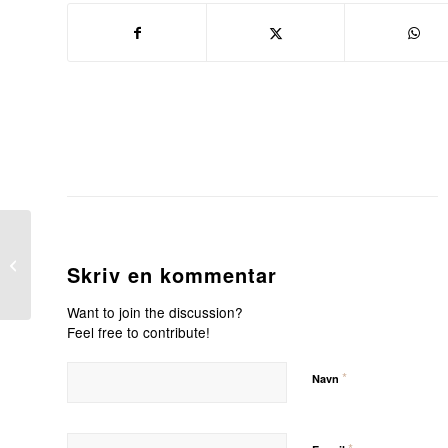
09.03.24 – Dameaften –
Skriv en kommentar
Spis sammen!
Want to join the discussion?
Feel free to contribute!
*
Navn