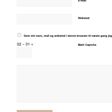
*
E-mail
Websted
Gem mit navn, mail og websted i denne browser til næste gang je
32 − 31 =
Math Captcha