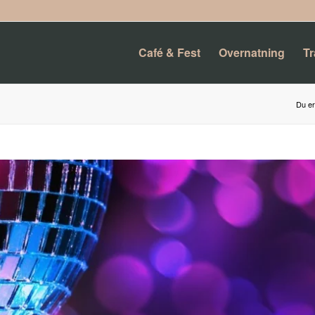
Café & Fest
Overnatning
T
Du er