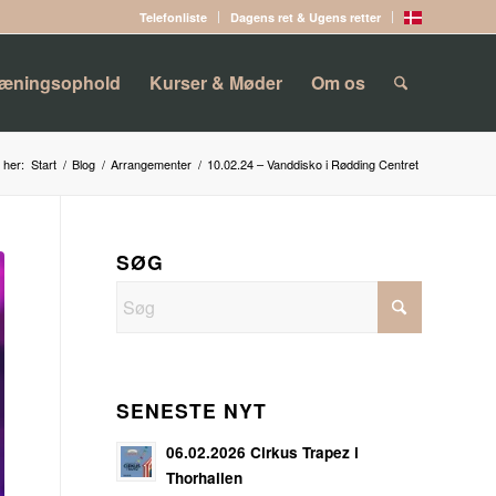
Telefonliste
Dagens ret & Ugens retter
ræningsophold
Kurser & Møder
Om os
 her:
Start
/
Blog
/
Arrangementer
/
10.02.24 – Vanddisko i Rødding Centret
SØG
SENESTE NYT
06.02.2026 Cirkus Trapez i
Thorhallen