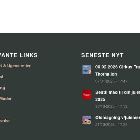
ANTE LINKS
SENESTE NYT
t & Ugens retter
06.02.2026 Cirkus Tra
Thorhallen
st
07/01/2026 - 17:47
ing
Bestil mad til din jul
 Møder
2025
30/10/2025 - 17:12
Ølsmagning v/juleme
enter
21/10/2025 - 17:24