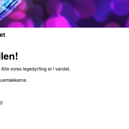
et
len!
Alle vores legedyr/ting er i vandet.
skuerrækkerne.
5!