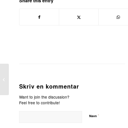
Share this entry
08.05.23 – Overnatning
inkl. sengelinned
Skriv en kommentar
Want to join the discussion?
Feel free to contribute!
*
Navn