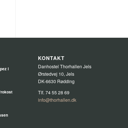
KONTAKT
Danhostel Thorhallen Jels
pez i
Ørstedvej 10, Jels
DK-6630 Rødding
efrokost
Tlf. 74 55 28 69
info@thorhallen.dk
ssen