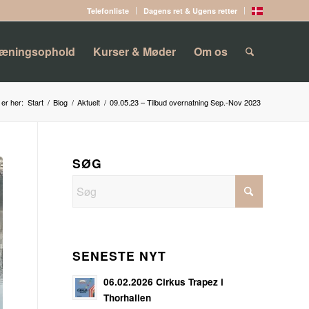
Telefonliste
Dagens ret & Ugens retter
ræningsophold
Kurser & Møder
Om os
er her:
Start
/
Blog
/
Aktuelt
/
09.05.23 – Tilbud overnatning Sep.-Nov 2023
SØG
SENESTE NYT
06.02.2026 Cirkus Trapez i
Thorhallen