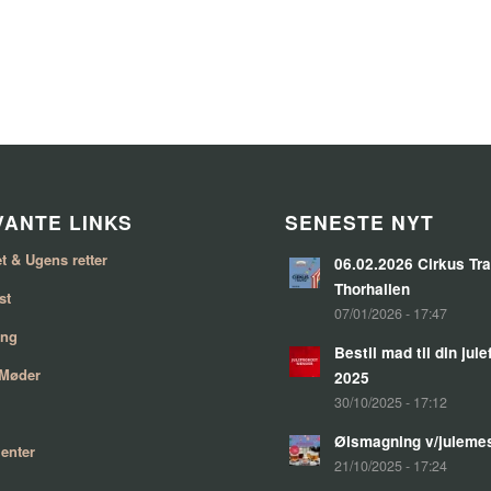
ANTE LINKS
SENESTE NYT
t & Ugens retter
06.02.2026 Cirkus Tra
Thorhallen
st
07/01/2026 - 17:47
ing
Bestil mad til din jul
 Møder
2025
30/10/2025 - 17:12
Ølsmagning v/juleme
enter
21/10/2025 - 17:24