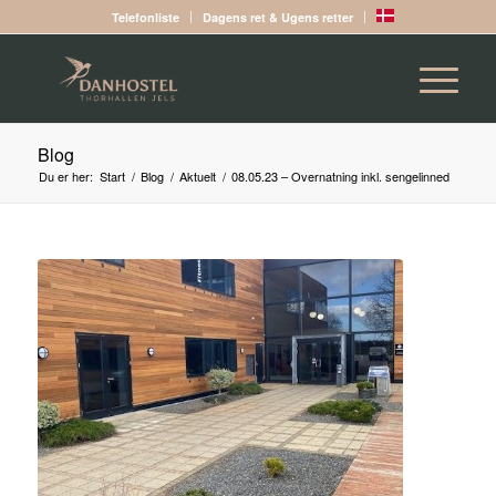
Telefonliste
Dagens ret & Ugens retter
Blog
Du er her:
Start
/
Blog
/
Aktuelt
/
08.05.23 – Overnatning inkl. sengelinned