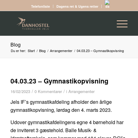
Telefonliste
Dagens ret & Ugens retter
Blog
Du er her:
Start
/
Blog
/
Arrangementer
/
04.03.23 – Gymnastikopvisning
04.03.23 – Gymnastikopvisning
/
/
16/02/2023
0 Kommentarer
i
Arrangementer
Jels IF’s gymnastikafdeling afholder den årlige
gymnastikopvisning, lørdag den 4. marts 2023.
Udover gymnastikafdelingens egne 4 børnehold har
de inviteret 3 gæstehold. Balle Musik- &