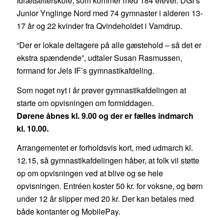
Idrætsefterskole, som kommer med 184 elever. DGI’s
Junior Ynglinge Nord med 74 gymnaster i alderen 13-
17 år og 22 kvinder fra Qvindeholdet i Vamdrup.
“Der er lokale deltagere på alle gæstehold – så det er
ekstra spændende”, udtaler Susan Rasmussen,
formand for Jels IF’s gymnastikafdeling.
Som noget nyt i år prøver gymnastikafdelingen at
starte om opvisningen om formiddagen.
Dørene åbnes kl. 9.00 og der er fælles indmarch
kl. 10.00.
Arrangementet er forholdsvis kort, med udmarch kl.
12.15, så gymnastikafdelingen håber, at folk vil støtte
op om opvisningen ved at blive og se hele
opvisningen. Entréen koster 50 kr. for voksne, og børn
under 12 år slipper med 20 kr. Der kan betales med
både kontanter og MobilePay.