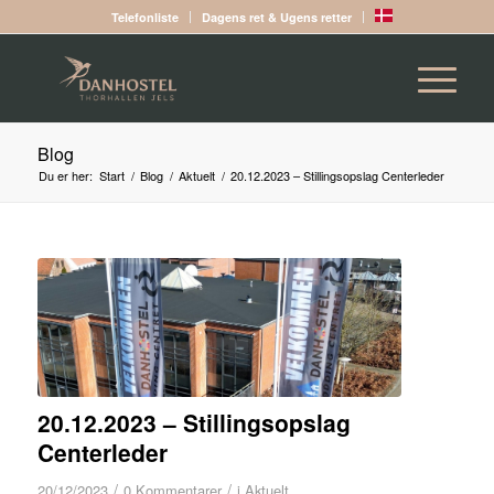
Telefonliste
Dagens ret & Ugens retter
Blog
Du er her:
Start
/
Blog
/
Aktuelt
/
20.12.2023 – Stillingsopslag Centerleder
20.12.2023 – Stillingsopslag
Centerleder
/
/
20/12/2023
0 Kommentarer
i
Aktuelt