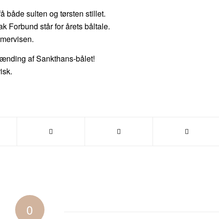
få både sulten og tørsten stillet.
Forbund står for årets båltale.
mmervisen.
ænding af Sankthans-bålet!
isk.
0