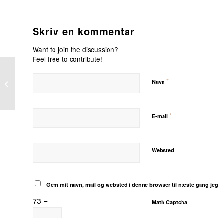
Skriv en kommentar
Want to join the discussion?
Feel free to contribute!
05.06.23 – Vi har åbent
*
Navn
Grundlovsdag
*
E-mail
Websted
Gem mit navn, mail og websted i denne browser til næste gang je
73 −
Math Captcha