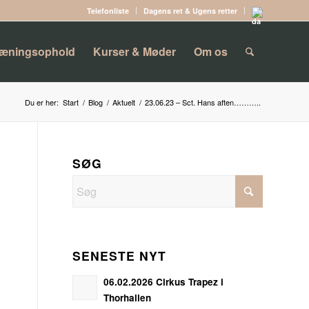
Telefonliste
Dagens ret & Ugens retter
ræningsophold
Kurser & Møder
Om os
Du er her:
Start
/
Blog
/
Aktuelt
/
23.06.23 – Sct. Hans aften………..
SØG
SENESTE NYT
06.02.2026 Cirkus Trapez i
Thorhallen