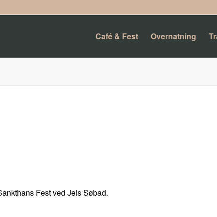
Café & Fest
Overnatning
T
Sankthans Fest ved Jels Søbad.