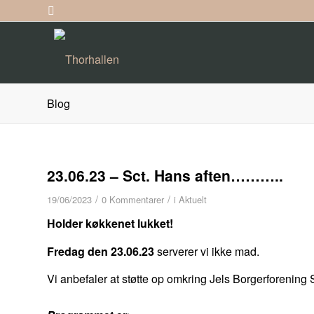
Blog
23.06.23 – Sct. Hans aften………..
/
/
19/06/2023
0 Kommentarer
i
Aktuelt
Holder køkkenet lukket!
Fredag den 23.06.23
serverer vi ikke mad.
Vi anbefaler at støtte op omkring
Jels Borgerforening 